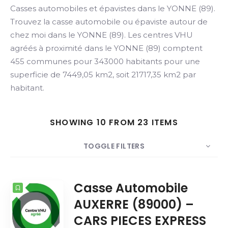
Casses automobiles et épavistes dans le YONNE (89).
Trouvez la casse automobile ou épaviste autour de
chez moi dans le YONNE (89). Les centres VHU
Search
agréés à proximité dans le YONNE (89) comptent
455 communes pour 343000 habitants pour une
superficie de 7449,05 km2, soit 21717,35 km2 par
habitant.
SHOWING 10 FROM 23 ITEMS
TOGGLE FILTERS
COUNT
SORT BY
ORDER
Casse Automobile
AUXERRE (89000) –
CARS PIECES EXPRESS