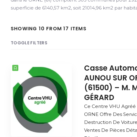
superficie de 6140,57 km2, soit 21014,96 km2 par habit
SHOWING 10 FROM 17 ITEMS
TOGGLE FILTERS
COUNT
SORT BY
ORDER
Casse Automo
AUNOU SUR O
(61500) – M.
GÉRARD
Ce Centre VHU Agré
ORNE Offre Des Servi
Destruction De Voitur
Ventes De Pièces Dét