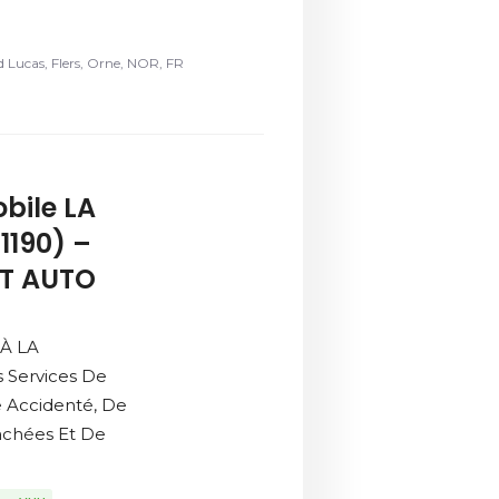
 Lucas, Flers, Orne, NOR, FR
bile LA
1190) –
T AUTO
 À LA
 Services De
e Accidenté, De
achées Et De