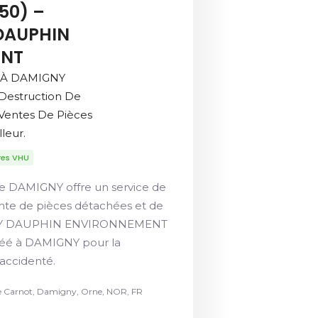
50) –
DAUPHIN
ENT
é À DAMIGNY
 Destruction De
 Ventes De Pièces
leur.
res VHU
e DAMIGNY offre un service de
ente de pièces détachées et de
 GUY DAUPHIN ENVIRONNEMENT
réé à DAMIGNY pour la
 accidenté.
e Carnot, Damigny, Orne, NOR, FR