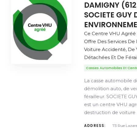
DAMIGNY (612
SOCIETE GUY 
ENVIRONNEM
Ce Centre VHU Agré
Offre Des Services De
Voiture Accidenté, De
Détachées Et De Férail
Casses Automobiles Et Cent
La casse automobile d
démolition auto, de v
férailleur. SOCIETE
est un centre VHU ag
destruction de voiture
ADDRESS:
73 Rue Lazar