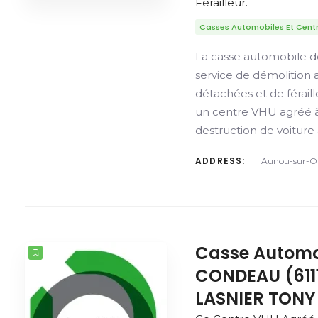
Férailleur.
Casses Automobiles Et Cent
La casse automobile
service de démolition 
détachées et de férai
un centre VHU agréé
destruction de voiture
ADDRESS:
Aunou-sur-Or
Casse Automo
CONDEAU (611
LASNIER TONY