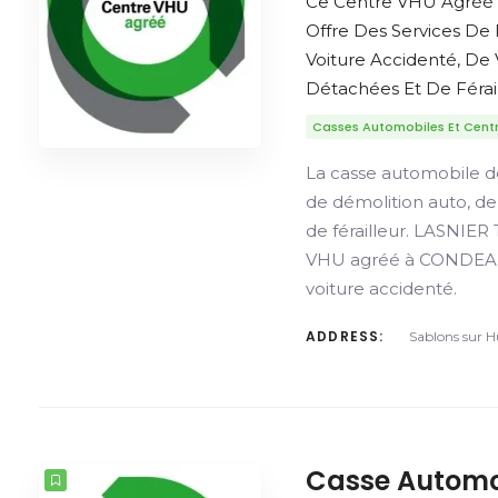
Ce Centre VHU Agré
Offre Des Services De
Voiture Accidenté, De
Détachées Et De Férail
Casses Automobiles Et Cent
La casse automobile 
de démolition auto, d
de férailleur. LASNIE
VHU agréé à CONDEAU 
voiture accidenté.
ADDRESS:
Sablons sur H
Casse Automo