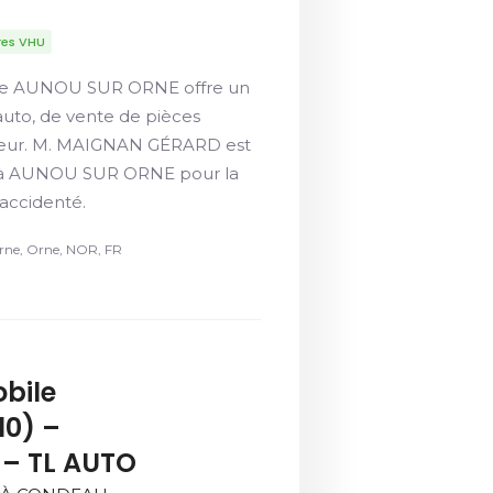
res VHU
 de AUNOU SUR ORNE offre un
auto, de vente de pièces
lleur. M. MAIGNAN GÉRARD est
 à AUNOU SUR ORNE pour la
 accidenté.
ne, Orne, NOR, FR
bile
10) –
 – TL AUTO