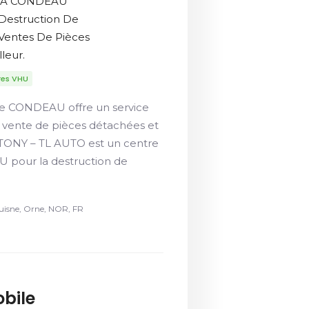
é À CONDEAU
 Destruction De
 Ventes De Pièces
leur.
res VHU
de CONDEAU offre un service
e vente de pièces détachées et
R TONY – TL AUTO est un centre
pour la destruction de
uisne, Orne, NOR, FR
bile