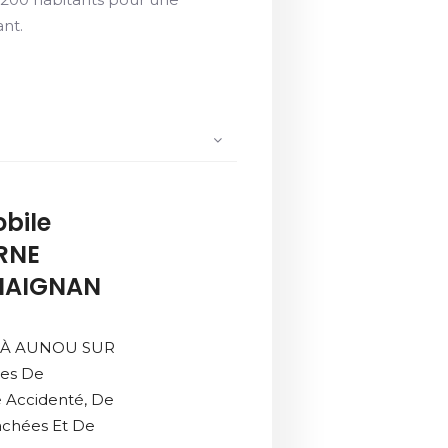
ant.
bile
RNE
 MAIGNAN
é À AUNOU SUR
ces De
e Accidenté, De
achées Et De