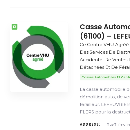
Casse Automo
(61100) – LEF
Ce Centre VHU Agréé 
Des Services De Destr
Accidenté, De Ventes 
Détachées Et De Férail
Casses Automobiles Et Cent
La casse automobile d
démolition auto, de v
férailleur. LEFEUVRIE
FLERS pour la destruct
ADDRESS:
Rue Thimonnie