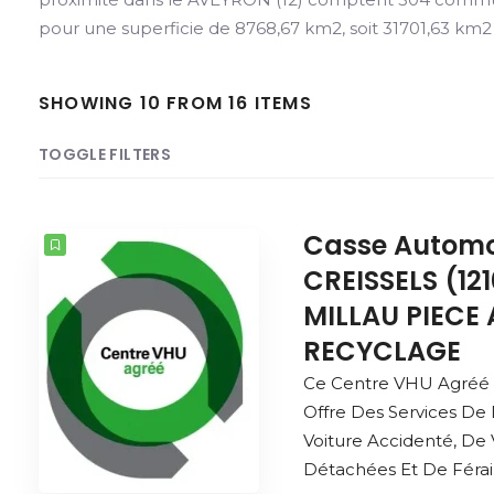
pour une superficie de 8768,67 km2, soit 31701,63 km2 
SHOWING 10 FROM 16 ITEMS
TOGGLE FILTERS
COUNT
SORT BY
ORDER
Casse Automo
CREISSELS (12
MILLAU PIECE
RECYCLAGE
Ce Centre VHU Agréé
Offre Des Services De
Voiture Accidenté, De
Détachées Et De Férail