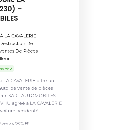
230) –
BILES
 À LA CAVALERIE
 Destruction De
 Ventes De Pièces
leur.
res VHU
e LA CAVALERIE offre un
auto, de vente de pièces
illeur. SARL AUTOMOBILES
 VHU agréé à LA CAVALERIE
 voiture accidenté.
 Aveyron, OCC, FR