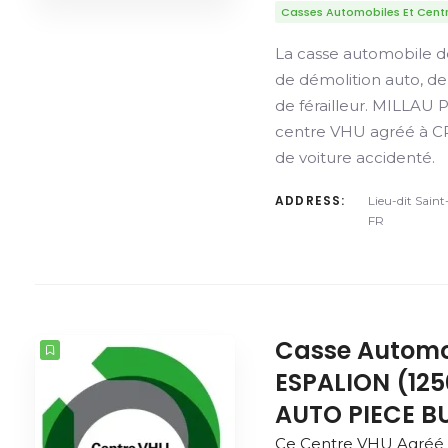
Casses Automobiles Et Cent
La casse automobile d
de démolition auto, d
de férailleur. MILLA
centre VHU agréé à CR
de voiture accidenté.
ADDRESS:
Lieu-dit Saint
FR
Casse Automo
ESPALION (125
AUTO PIECE B
Ce Centre VHU Agréé