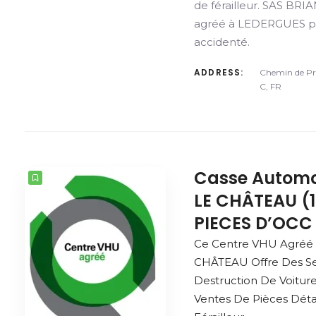
de férailleur. SAS BR
agréé à LEDERGUES pou
accidenté.
ADDRESS:
Chemin de Pr
C, FR
Casse Automo
LE CHÂTEAU (1
PIECES D’OCC
Ce Centre VHU Agréé
CHÂTEAU Offre Des Se
Destruction De Voitur
Ventes De Pièces Dét