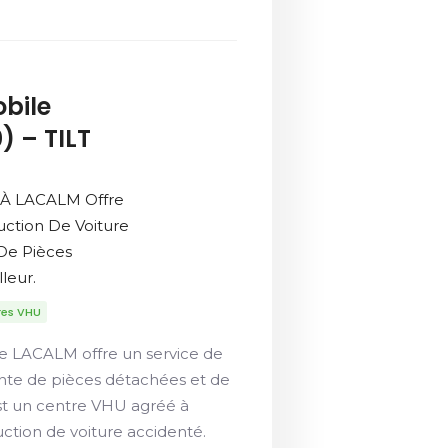
bile
) – TILT
 À LACALM Offre
uction De Voiture
De Pièces
leur.
res VHU
e LACALM offre un service de
ente de pièces détachées et de
est un centre VHU agréé à
ction de voiture accidenté.