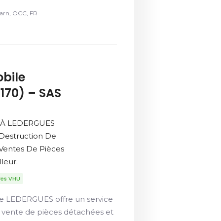
Tarn, OCC, FR
bile
170) – SAS
é À LEDERGUES
 Destruction De
 Ventes De Pièces
leur.
res VHU
e LEDERGUES offre un service
e vente de pièces détachées et