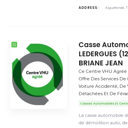
ADDRESS:
Aiguefonde, 
Casse Automo
LEDERGUES (12
BRIANE JEAN
Ce Centre VHU Agré
Offre Des Services De
Voiture Accidenté, De
Détachées Et De Férail
Casses Automobiles Et Cent
La casse automobile d
de démolition auto, d