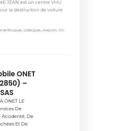
IANE JEAN est un centre VHU
r la destruction de voiture
é de Bouques, Lédergues, Aveyron, OC
bile ONET
2850) –
 SAS
 À ONET LE
rvices De
e Accidenté, De
achées Et De