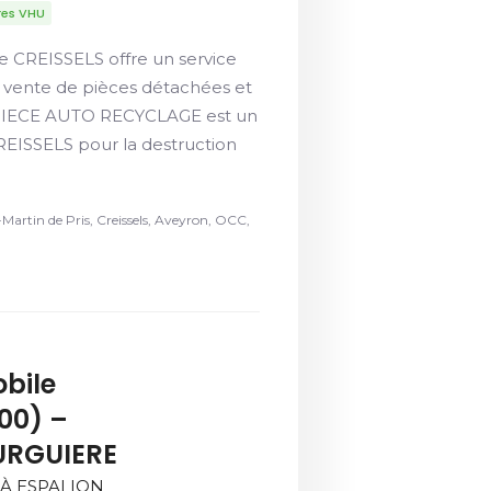
res VHU
e CREISSELS offre un service
e vente de pièces détachées et
U PIECE AUTO RECYCLAGE est un
EISSELS pour la destruction
-Martin de Pris, Creissels, Aveyron, OCC,
bile
00) –
URGUIERE
 À ESPALION