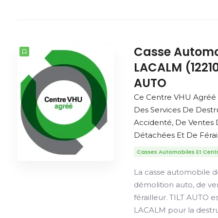
Casse Automo
LACALM (12210
AUTO
Ce Centre VHU Agréé
Des Services De Destr
Accidenté, De Ventes 
Détachées Et De Férail
Casses Automobiles Et Cent
La casse automobile d
démolition auto, de v
férailleur. TILT AUTO 
LACALM pour la destru