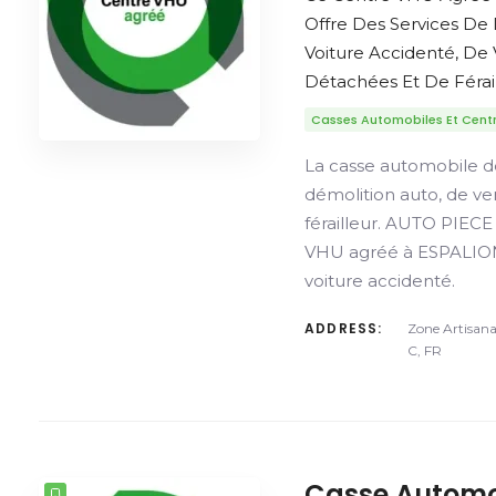
Offre Des Services De
Voiture Accidenté, De
Détachées Et De Férail
Casses Automobiles Et Cent
La casse automobile d
démolition auto, de v
férailleur. AUTO PIEC
VHU agréé à ESPALION
voiture accidenté.
ADDRESS:
Zone Artisana
C, FR
Casse Automo