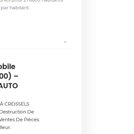
par habitant.
bile
100) –
 AUTO
 À CREISSELS
 Destruction De
 Ventes De Pièces
leur.