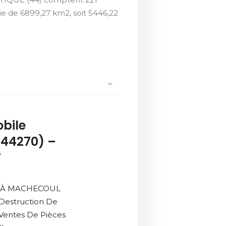
 de 6899,27 km2, soit 5446,22
bile
44270) –
T
é À MACHECOUL
 Destruction De
 Ventes De Pièces