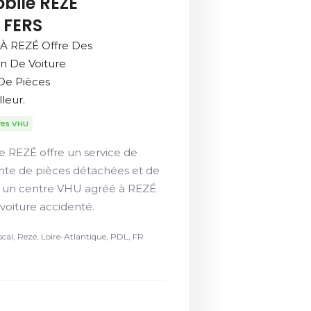
bile REZÉ
 FERS
À REZÉ Offre Des
on De Voiture
De Pièces
leur.
res VHU
e REZÉ offre un service de
ente de pièces détachées et de
st un centre VHU agréé à REZÉ
 voiture accidenté.
scal, Rezé, Loire-Atlantique, PDL, FR