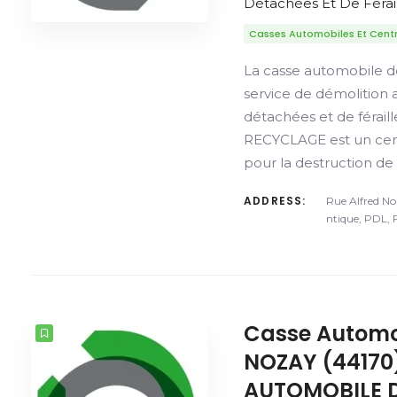
Détachées Et De Férail
Casses Automobiles Et Cent
La casse automobile 
service de démolition 
détachées et de férai
RECYCLAGE est un c
pour la destruction de
ADDRESS:
Rue Alfred No
ntique, PDL, 
Casse Automo
NOZAY (44170)
AUTOMOBILE 