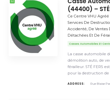
Casse Automo
(44400) – STÉ
Ce Centre VHU Agréé 
Services De Destructi
Accidenté, De Ventes 
Détachées Et De Férail
Casses Automobiles Et Cent
La casse automobile d
démolition auto, de v
férailleur. STÉ FERS e
pour la destruction de
ADDRESS:
Rue Blaise Pa