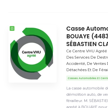
Casse Automo
BOUAYE (4483
SÉBASTIEN CL
Ce Centre VHU Agréé
Des Services De Destr
Accidenté, De Ventes 
Détachées Et De Férail
Casses Automobiles Et Cent
La casse automobile d
démolition auto, de v
férailleur. M. SÉBAST
agréé à BOUAYE pour l