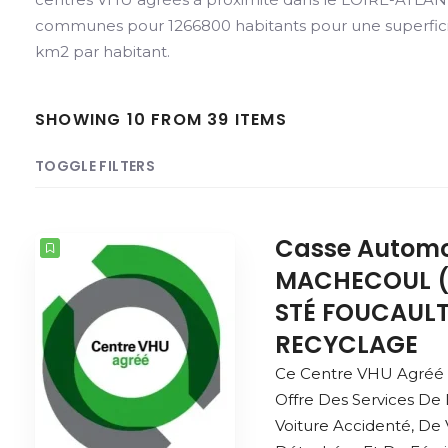
communes pour 1266800 habitants pour une superficie
km2 par habitant.
SHOWING 10 FROM 39 ITEMS
TOGGLE FILTERS
COUNT
SORT BY
ORDER
Casse Automo
MACHECOUL (
STÉ FOUCAUL
RECYCLAGE
Ce Centre VHU Agré
Offre Des Services De
Voiture Accidenté, De