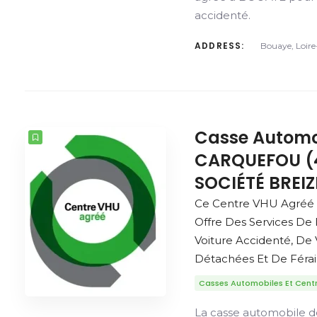
accidenté.
ADDRESS:
Bouaye, Loire
Casse Automo
CARQUEFOU (
SOCIÉTÉ BREI
Ce Centre VHU Agré
Offre Des Services De
Voiture Accidenté, De
Détachées Et De Férail
Casses Automobiles Et Cent
La casse automobile 