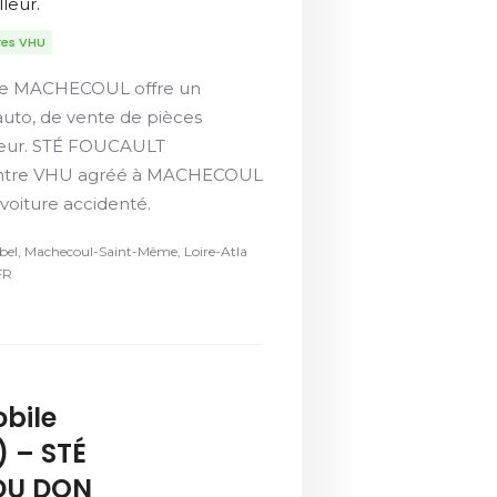
leur.
res VHU
de MACHECOUL offre un
auto, de vente de pièces
lleur. STÉ FOUCAULT
entre VHU agréé à MACHECOUL
 voiture accidenté.
bel, Machecoul-Saint-Même, Loire-Atla
FR
bile
 – STÉ
DU DON