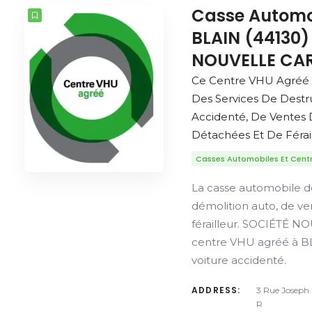
Casse Automo
BLAIN (44130)
NOUVELLE CAR
Ce Centre VHU Agréé 
Des Services De Destr
Accidenté, De Ventes 
Détachées Et De Férail
Casses Automobiles Et Cent
La casse automobile d
démolition auto, de v
férailleur. SOCIÉTÉ 
centre VHU agréé à BL
voiture accidenté.
ADDRESS:
3 Rue Joseph 
R