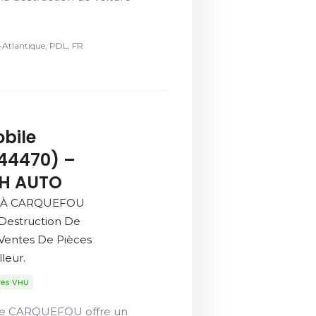
-Atlantique, PDL, FR
bile
44470) –
ZH AUTO
é À CARQUEFOU
 Destruction De
 Ventes De Pièces
leur.
res VHU
de CARQUEFOU offre un