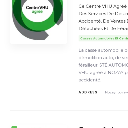
Ce Centre VHU Agréé
Des Services De Destr
Accidenté, De Ventes 
Détachées Et De Férail
Casses Automobiles Et Cent
La casse automobile d
démolition auto, de v
férailleur. STÉ AUTO
VHU agréé à NOZAY pou
accidenté.
ADDRESS:
Nozay, Loire-