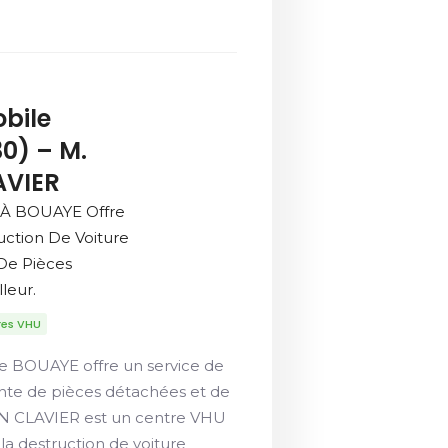
bile
0) – M.
AVIER
 À BOUAYE Offre
uction De Voiture
De Pièces
leur.
res VHU
e BOUAYE offre un service de
ente de pièces détachées et de
IEN CLAVIER est un centre VHU
a destruction de voiture