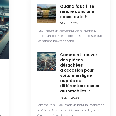
Quand faut-il se
rendre dans une
casse auto ?
16 avril 2024
Il est important de connaître le moment
opportun pour se rendre dans une casse auto.
Les raisons pouvant cond
Comment trouver
des pièces
détachées
d'occasion pour
voiture en ligne
auprès de
différentes casses
automobiles ?
14 avril 2024
Sommaire :Guide Pratique pour la Recherche
de Pièces Détachées d'Occasion en LigneLe
Rôle de la Casse Auto dan
e