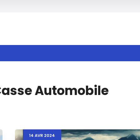
h
asse Automobile
14
AVR
2024