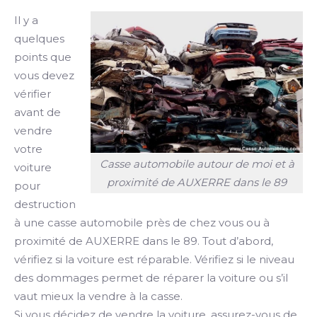
Il y a
quelques
points que
vous devez
vérifier
avant de
vendre
votre
Casse automobile autour de moi et à
voiture
proximité de AUXERRE dans le 89
pour
destruction
à une casse automobile près de chez vous ou à
proximité de AUXERRE dans le 89. Tout d’abord,
vérifiez si la voiture est réparable. Vérifiez si le niveau
des dommages permet de réparer la voiture ou s’il
vaut mieux la vendre à la casse.
Si vous décidez de vendre la voiture, assurez-vous de