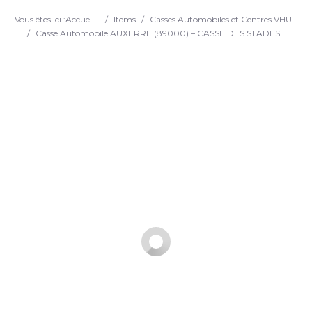
Search
Vous êtes ici :
Accueil
/
Items
/
Casses Automobiles et Centres VHU
/
Casse Automobile AUXERRE (89000) – CASSE DES STADES