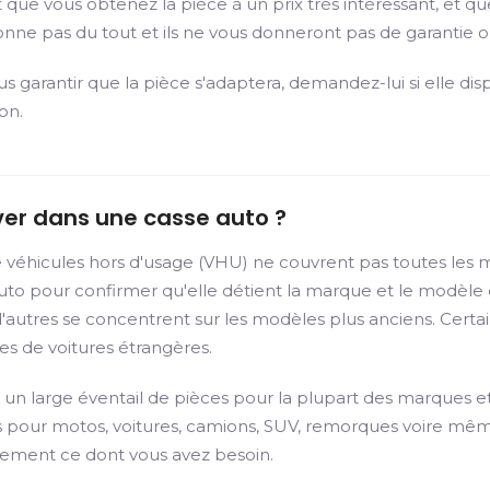
ue vous obtenez la pièce à un prix très intéressant, et qu
onne pas du tout et ils ne vous donneront pas de garantie
garantir que la pièce s'adaptera, demandez-lui si elle dis
on.
ver dans une casse auto ?
 véhicules hors d'usage (VHU) ne couvrent pas toutes les m
 auto pour confirmer qu'elle détient la marque et le modèl
e d'autres se concentrent sur les modèles plus anciens. Cer
es de voitures étrangères.
un large éventail de pièces pour la plupart des marques et
 pour motos, voitures, camions, SUV, remorques voire même
ctement ce dont vous avez besoin.