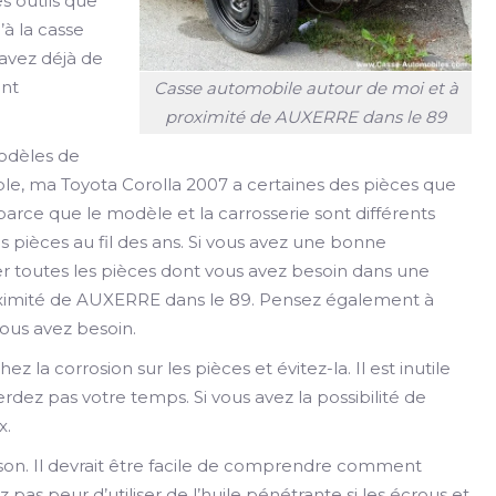
s outils que
’à la casse
savez déjà de
ant
Casse automobile autour de moi et à
proximité de AUXERRE dans le 89
modèles de
le, ma Toyota Corolla 2007 a certaines des pièces que
arce que le modèle et la carrosserie sont différents
pièces au fil des ans. Si vous avez une bonne
er toutes les pièces dont vous avez besoin dans une
oximité de AUXERRE dans le 89. Pensez également à
vous avez besoin.
ez la corrosion sur les pièces et évitez-la. Il est inutile
rdez pas votre temps. Si vous avez la possibilité de
x.
ison. Il devrait être facile de comprendre comment
 pas peur d’utiliser de l’huile pénétrante si les écrous et