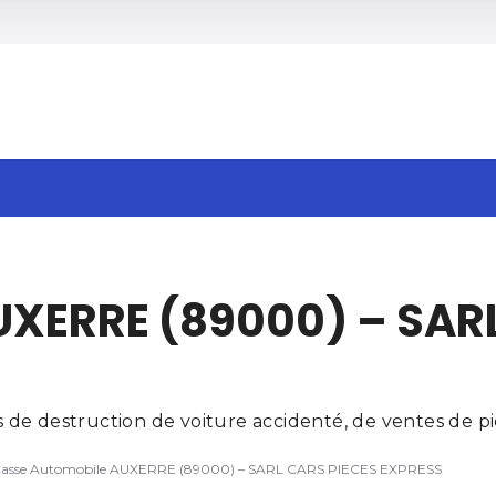
h
XERRE (89000) – SARL
de destruction de voiture accidenté, de ventes de piè
asse Automobile AUXERRE (89000) – SARL CARS PIECES EXPRESS