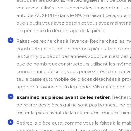
écrous et les boulons. Mettez également de côté le
vous avez utilisés… vous devrez les transporter jusqu
auto de AUXERRE dans le 89. En faisant cela, vous 
quels outils vous avez besoin et vous avez mainten
l’expérience du démontage de la pièce.
Faites vos recherches à l’avance. Recherchez les 
constructeurs qui ont les mêmes pièces. Par exemp
les Camry du début des années 2000. Ce n’est pas p
que de nombreux constructeurs utilisent les mêmes 
connaissance du sujet, vous pouvez très bien trouv
seule casse automobile de pièces détachées à pr
appeler à l’avance et à demander s’ils ont ce dont 
Examinez les pièces avant de les retirer
. Recherch
de retirer des pièces qui ne sont pas bonnes… ne pe
tester la pièce avant de la retirer, c’est encore mieu
Retirez la pièce auto, comme vous le faites à la ma
procéder si vous avez suivi la première étape. N’ayez