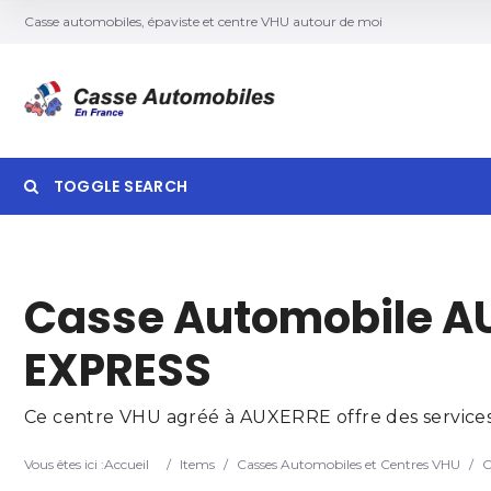
Casse automobiles, épaviste et centre VHU autour de moi
TOGGLE SEARCH
Searc
Casse Automobile AU
EXPRESS
Ce centre VHU agréé à AUXERRE offre des services 
Vous êtes ici :
Accueil
/
Items
/
Casses Automobiles et Centres VHU
/
C