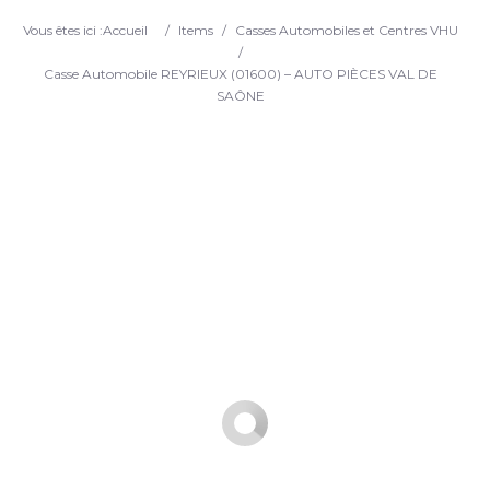
Search
Vous êtes ici :
Accueil
/
Items
/
Casses Automobiles et Centres VHU
/
Casse Automobile REYRIEUX (01600) – AUTO PIÈCES VAL DE
SAÔNE