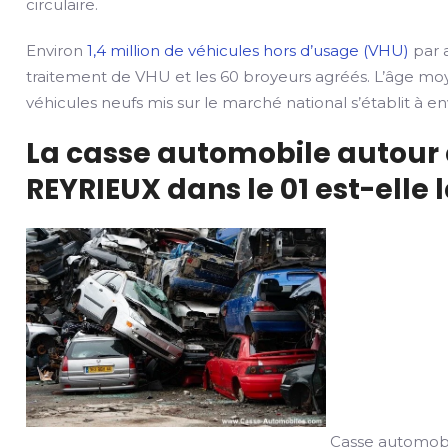
circulaire.
Environ
1,4 million de véhicules hors d’usage (VHU)
par a
traitement de VHU et les 60 broyeurs agréés. L’âge mo
véhicules neufs mis sur le marché national s’établit à env
La casse automobile autour 
REYRIEUX dans le 01 est-elle 
Casse automobi