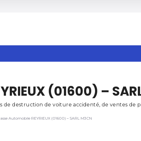
h
YRIEUX (01600) – SAR
de destruction de voiture accidenté, de ventes de pi
asse Automobile REYRIEUX (01600) – SARL M3CN