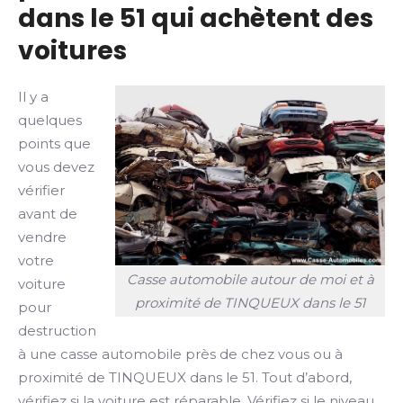
dans le 51 qui achètent des
voitures
Il y a
quelques
points que
vous devez
vérifier
avant de
vendre
votre
Casse automobile autour de moi et à
voiture
proximité de TINQUEUX dans le 51
pour
destruction
à une casse automobile près de chez vous ou à
proximité de TINQUEUX dans le 51. Tout d’abord,
vérifiez si la voiture est réparable. Vérifiez si le niveau