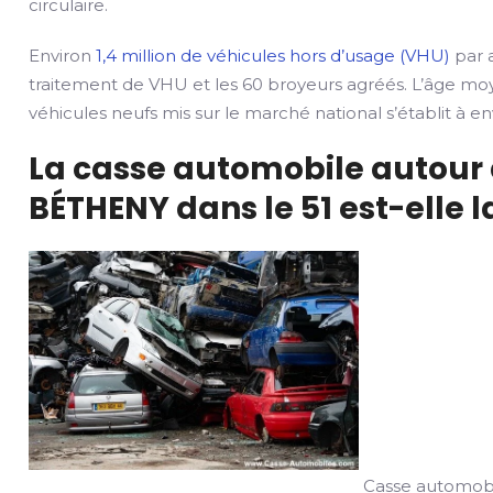
circulaire.
Environ
1,4 million de véhicules hors d’usage (VHU)
par a
traitement de VHU et les 60 broyeurs agréés. L’âge mo
véhicules neufs mis sur le marché national s’établit à env
La casse automobile autour 
BÉTHENY dans le 51 est-elle l
Casse automobil