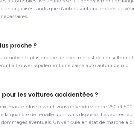
sses automobiles avoisinantes se fait généralement en rangée
nt bien organisés tandis que d'autres sont encombrés de vé
 nécessaires.
lus proche ?
automobile la plus proche de chez moi est de consulter not
deront à trouver rapidement une casse auto autour de moi.
 pour les voitures accidentées ?
rix, mais le plus souvent, vous obtiendrez entre 250 et 500
ine la quantité de ferraille dont vous disposez. Les autres 
s dommages éventuels. Un véhicule en état de marche a plu