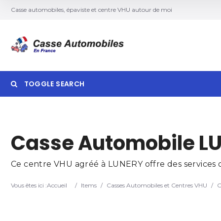
Casse automobiles, épaviste et centre VHU autour de moi
TOGGLE SEARCH
Searc
Casse Automobile L
Ce centre VHU agréé à LUNERY offre des services de
Vous êtes ici :
Accueil
/
Items
/
Casses Automobiles et Centres VHU
/
C