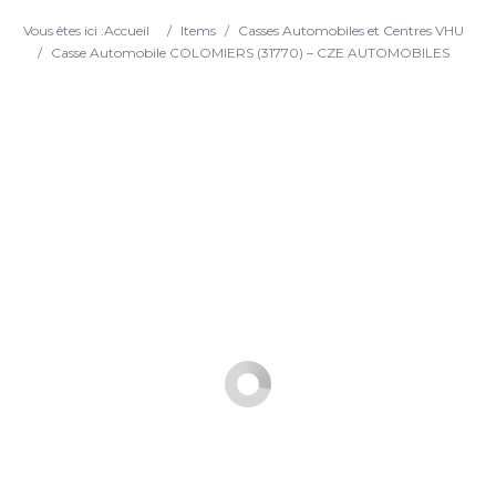
Search
Vous êtes ici :
Accueil
/
Items
/
Casses Automobiles et Centres VHU
/
Casse Automobile COLOMIERS (31770) – CZE AUTOMOBILES