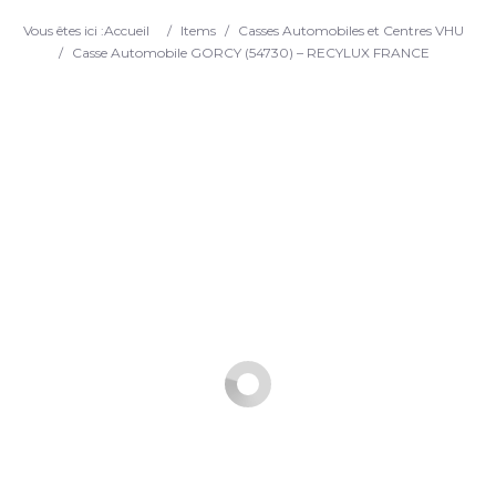
Search
Vous êtes ici :
Accueil
/
Items
/
Casses Automobiles et Centres VHU
/
Casse Automobile GORCY (54730) – RECYLUX FRANCE