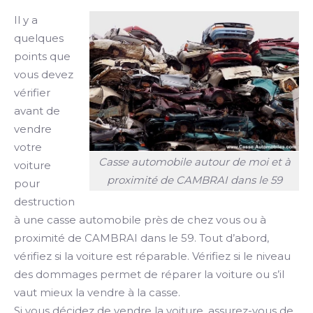
Il y a
quelques
points que
vous devez
vérifier
avant de
vendre
votre
Casse automobile autour de moi et à
voiture
proximité de CAMBRAI dans le 59
pour
destruction
à une casse automobile près de chez vous ou à
proximité de CAMBRAI dans le 59. Tout d’abord,
vérifiez si la voiture est réparable. Vérifiez si le niveau
des dommages permet de réparer la voiture ou s’il
vaut mieux la vendre à la casse.
Si vous décidez de vendre la voiture, assurez-vous de