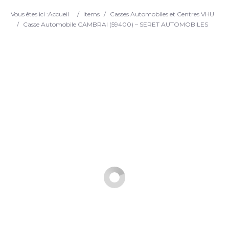
Search
Vous êtes ici :
Accueil
/
Items
/
Casses Automobiles et Centres VHU
/
Casse Automobile CAMBRAI (59400) – SERET AUTOMOBILES