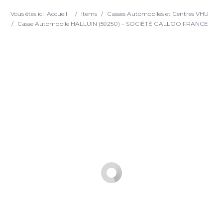
Search
Vous êtes ici :
Accueil
/
Items
/
Casses Automobiles et Centres VHU
/
Casse Automobile HALLUIN (59250) – SOCIÉTÉ GALLOO FRANCE