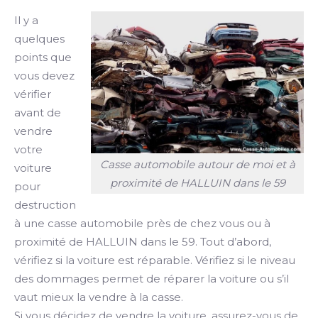
Il y a
quelques
points que
vous devez
vérifier
avant de
vendre
votre
Casse automobile autour de moi et à
voiture
proximité de HALLUIN dans le 59
pour
destruction
à une casse automobile près de chez vous ou à
proximité de HALLUIN dans le 59. Tout d’abord,
vérifiez si la voiture est réparable. Vérifiez si le niveau
des dommages permet de réparer la voiture ou s’il
vaut mieux la vendre à la casse.
Si vous décidez de vendre la voiture, assurez-vous de