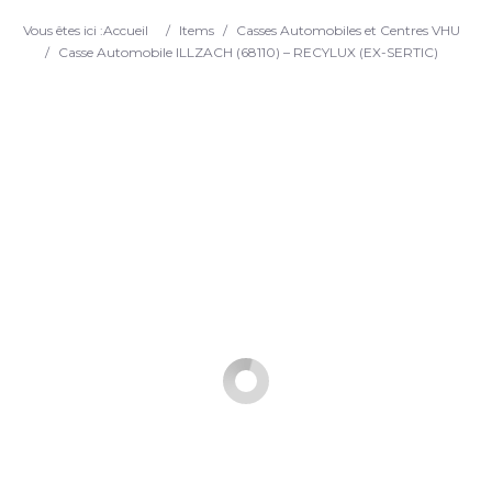
Search
Vous êtes ici :
Accueil
/
Items
/
Casses Automobiles et Centres VHU
/
Casse Automobile ILLZACH (68110) – RECYLUX (EX-SERTIC)