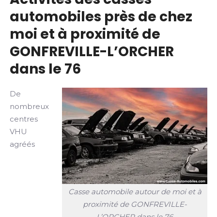
automobiles près de chez
moi et à proximité de
GONFREVILLE-L’ORCHER
dans le 76
De
nombreux
centres
VHU
agréés
Casse automobile autour de moi et à
proximité de GONFREVILLE-
L’ORCHER dans le 76