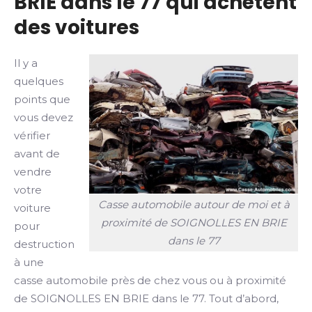
BRIE dans le 77 qui achètent
des voitures
Il y a
quelques
points que
vous devez
vérifier
avant de
vendre
votre
Casse automobile autour de moi et à
voiture
proximité de SOIGNOLLES EN BRIE
pour
dans le 77
destruction
à une
casse automobile près de chez vous ou à proximité
de SOIGNOLLES EN BRIE dans le 77. Tout d’abord,