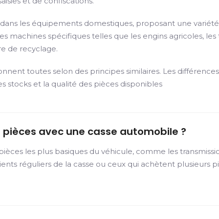
isies et de confiscations.
ées dans les équipements domestiques, proposant une variété
s machines spécifiques telles que les engins agricoles, les t
e de recyclage.
ionnent toutes selon des principes similaires. Les différenc
es stocks et la qualité des pièces disponibles
des pièces avec une casse automobile ?
 pièces les plus basiques du véhicule, comme les transmissions
s clients réguliers de la casse ou ceux qui achètent plusie