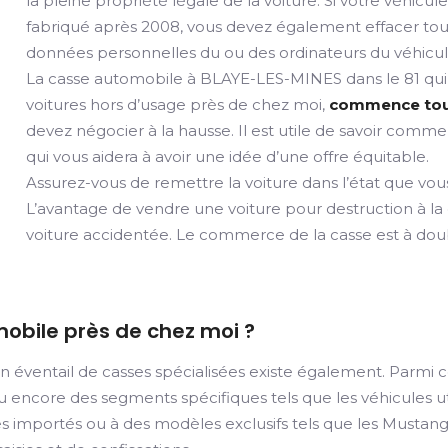
la pleine propriété légale de la voiture. Si votre véhicul
fabriqué après 2008, vous devez également effacer tou
données personnelles du ou des ordinateurs du véhicul
La casse automobile à BLAYE-LES-MINES dans le 81 qui
voitures hors d’usage près de chez moi,
commence toujo
devez négocier à la hausse. Il est utile de savoir comme
qui vous aidera à avoir une idée d’une offre équitable.
Assurez-vous de remettre la voiture dans l’état que vous
L’avantage de vendre une voiture pour destruction à la
voiture accidentée. Le commerce de la casse est à doubl
mobile près de chez moi ?
n éventail de casses spécialisées existe également. Parmi c
ncore des segments spécifiques tels que les véhicules utili
importés ou à des modèles exclusifs tels que les Mustangs.