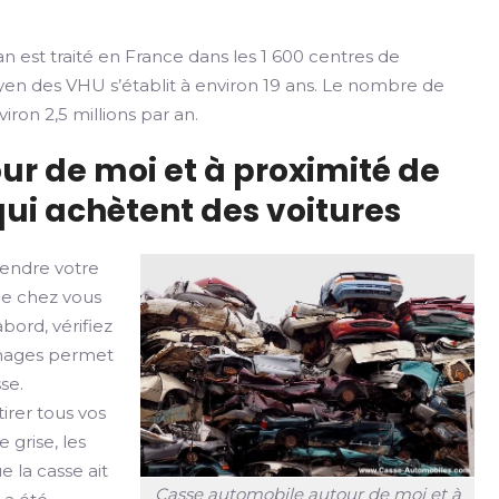
n est traité en France dans les 1 600 centres de
yen des VHU s’établit à environ 19 ans. Le nombre de
iron 2,5 millions par an.
ur de moi et à proximité de
ui achètent des voitures
vendre votre
de chez vous
bord, vérifiez
ommages permet
se.
irer tous vos
 grise, les
e la casse ait
Casse automobile autour de moi et à