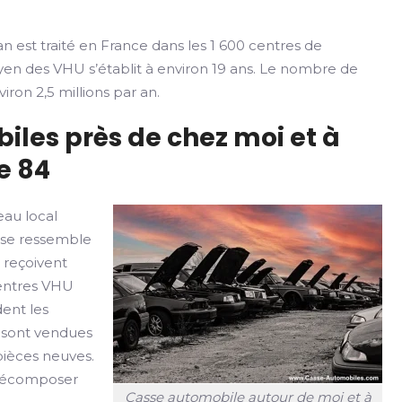
n est traité en France dans les 1 600 centres de
yen des VHU s’établit à environ 19 ans. Le nombre de
iron 2,5 millions par an.
iles près de chez moi et à
e 84
au local
ise ressemble
s reçoivent
centres VHU
ent les
s sont vendues
pièces neuves.
à décomposer
Casse automobile autour de moi et à