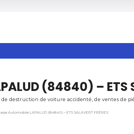
h
APALUD (84840) – ETS
e destruction de voiture accidenté, de ventes de piè
asse Automobile LAPALUD (84840) – ETS SALAVERT FRÈRES