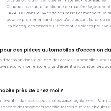
plus de 80 % d’un véhicule en matériaux réutilisables.
Chaque casse auto fonctionne de manière légèrement d
LAPALUD dans le 84 certaines casses demandent un dr
pour se promener, tandis que d’autres sont libres de circ
les pièces), des casses ou ils retirent les pièces pour 
r pour des pièces automobiles d'occasion d
s d'occasion dans la plupart des casses automobile autour
uvez économiser encore plus d'argent si vous attendez que
mobile près de chez moi ?
n éventail de casses spécialisées existe également. Parmi c
ncore des segments spécifiques tels que les véhicules utili