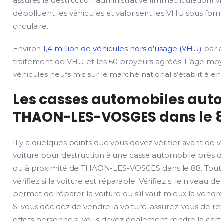
assures la destruction administrative (immatriculation) v
dépolluent les véhicules et valorisent les VHU sous fo
circulaire.
Environ
1,4 million de véhicules hors d’usage (VHU)
par a
traitement de VHU et les 60 broyeurs agréés. L’âge mo
véhicules neufs mis sur le marché national s’établit à env
Les casses automobiles auto
THAON-LES-VOSGES dans le 8
Il y a quelques points que vous devez vérifier avant de 
voiture pour destruction à une casse automobile près 
ou à proximité de THAON-LES-VOSGES dans le 88. Tout
vérifiez si la voiture est réparable. Vérifiez si le nivea
permet de réparer la voiture ou s’il vaut mieux la vendre
Si vous décidez de vendre la voiture, assurez-vous de ret
effets personnels. Vous devez également rendre la carte