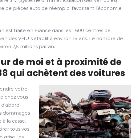
ia le SIV (Système d’Immatriculation des Véhicules),
rme de pièces auto de réemploi favorisant l’économie
n est traité en France dans les 1 600 centres de
yen des VHU s’établit à environ 19 ans. Le nombre de
iron 2,5 millions par an.
ur de moi et à proximité de
8 qui achètent des voitures
vendre votre
de chez vous
 d’abord,
u des dommages
 à la casse.
irer tous vos
 grise, les