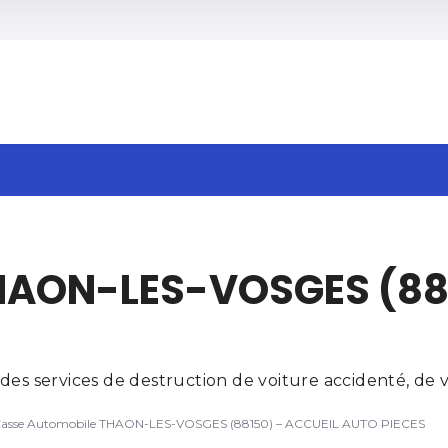
h
HAON-LES-VOSGES (88
services de destruction de voiture accidenté, de ve
asse Automobile THAON-LES-VOSGES (88150) – ACCUEIL AUTO PIECES