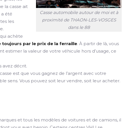
e la casse ait
Casse automobile autour de moi et à
e a été
proximité de THAON-LES-VOSGES
tes les
dans le 88
e.
qui achète
ujours par le prix de la ferraille
. À partir de là, vous
nt estimer la valeur de votre véhicule hors d’usage, ce
 avez décrit.
 casse est que vous gagnez de l’argent avec votre
e sens. Vous pouvez soit leur vendre, soit leur acheter.
arques et tous les modèles de voitures et de camions, il
e dont vous avez besoin. Certains centres VHU se