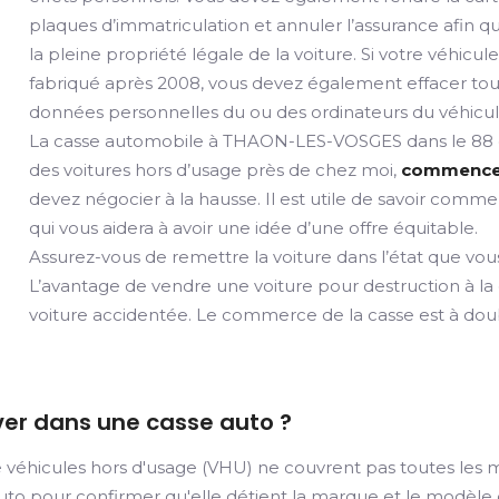
plaques d’immatriculation et annuler l’assurance afin qu
la pleine propriété légale de la voiture. Si votre véhicul
fabriqué après 2008, vous devez également effacer tou
données personnelles du ou des ordinateurs du véhicul
La casse automobile à THAON-LES-VOSGES dans le 88 
des voitures hors d’usage près de chez moi,
commence to
devez négocier à la hausse. Il est utile de savoir comme
qui vous aidera à avoir une idée d’une offre équitable.
Assurez-vous de remettre la voiture dans l’état que vous
L’avantage de vendre une voiture pour destruction à la
voiture accidentée. Le commerce de la casse est à doubl
ver dans une casse auto ?
 véhicules hors d'usage (VHU) ne couvrent pas toutes les m
 auto pour confirmer qu'elle détient la marque et le modèl