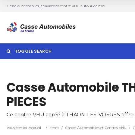
Casse automobiles, épaviste et centre VHU autour de moi
TOGGLE SEARCH
Searc
Casse Automobile T
PIECES
Ce centre VHU agréé à THAON-LES-VOSGES offre des 
Vous êtes ici :
Accueil
/
Items
/
Casses Automobiles et Centres VHU
/
C