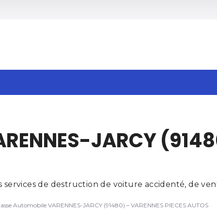
h
ARENNES-JARCY (9148
rvices de destruction de voiture accidenté, de vente
asse Automobile VARENNES-JARCY (91480) – VARENNES PIECES AUTOS