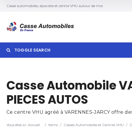
Casse automobiles, épaviste et centre VHU autour de moi
TOGGLE SEARCH
Searc
Casse Automobile V
PIECES AUTOS
Ce centre VHU agréé à VARENNES-JARCY offre des se
Vous êtes ici :
Accueil
/
Items
/
Casses Automobiles et Centres VHU
/
C