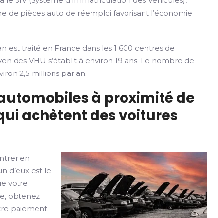
ia le SIV (Système d’Immatriculation des Véhicules),
rme de pièces auto de réemploi favorisant l’économie
n est traité en France dans les 1 600 centres de
yen des VHU s’établit à environ 19 ans. Le nombre de
iron 2,5 millions par an.
 automobiles à proximité de
ui achètent des voitures
ntrer en
un d’eux est le
ue votre
le, obtenez
otre paiement.