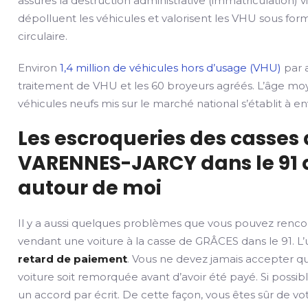
assures la destruction administrative (immatriculation) v
dépolluent les véhicules et valorisent les VHU sous fo
circulaire.
Environ
1,4 million de véhicules hors d’usage (VHU)
par a
traitement de VHU et les 60 broyeurs agréés. L’âge mo
véhicules neufs mis sur le marché national s’établit à env
Les escroqueries des casses
VARENNES-JARCY dans le 91 q
autour de moi
Il y a aussi quelques problèmes que vous pouvez renco
vendant une voiture à la casse de GRÂCES dans le 91. L’
retard de paiement
. Vous ne devez jamais accepter q
voiture soit remorquée avant d’avoir été payé. Si possib
un accord par écrit. De cette façon, vous êtes sûr de v