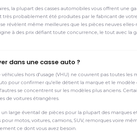
s, la plupart des casses automobiles vous offrent une gar
t très probablement été produites par le fabricant de votre v
ange se révèlent même meilleures que les pièces neuves el
gine à des prix défiant toute concurrence, le tout avec la g
ver dans une casse auto ?
 véhicules hors d'usage (VHU) ne couvrent pas toutes les m
 auto pour confirmer qu'elle détient la marque et le modèl
e d'autres se concentrent sur les modèles plus anciens. Cer
es de voitures étrangères.
un large éventail de pièces pour la plupart des marques et
 pour motos, voitures, camions, SUV, remorques voire même
ctement ce dont vous avez besoin.