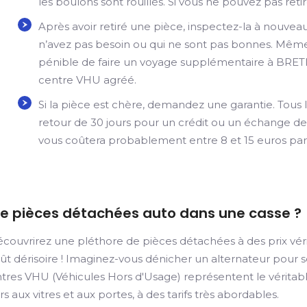
les boulons sont rouillés. Si vous ne pouvez pas retir
Après avoir retiré une pièce, inspectez-la à nouve
n’avez pas besoin ou qui ne sont pas bonnes. Même s
pénible de faire un voyage supplémentaire à BRET
centre VHU agréé.
Si la pièce est chère, demandez une garantie. Tous l
retour de 30 jours pour un crédit ou un échange de 
vous coûtera probablement entre 8 et 15 euros par
de pièces détachées auto dans une casse ?
couvrirez une pléthore de pièces détachées à des prix vérit
coût dérisoire ! Imaginez-vous dénicher un alternateur pour
ntres VHU (Véhicules Hors d'Usage) représentent le véritab
s aux vitres et aux portes, à des tarifs très abordables.