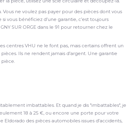
er la pièce, utilisez une scie circulaire et découpez-la.
au. Vous ne voulez pas payer pour des pièces dont vous
i vous bénéficiez d’une garantie, c’est toujours
IGNY SUR ORGE dans le 91 pour retourner chez le
es centres VHU ne le font pas, mais certains offrent un
pièces. Ils ne rendent jamais d’argent. Une garantie
 pièce.
ablement imbattables. Et quand je dis "imbattables", je
 seulement 18 à 25 €, ou encore une porte pour votre
le Eldorado des pièces automobiles issues d'accidents,