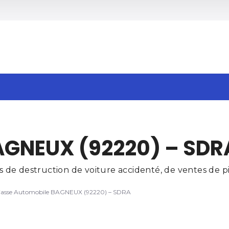
h
AGNEUX (92220) – SDR
de destruction de voiture accidenté, de ventes de piè
asse Automobile BAGNEUX (92220) – SDRA