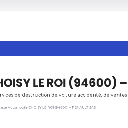
h
OISY LE ROI (94600) 
ices de destruction de voiture accidenté, de ventes d
asse Automobile CHOISY LE ROI (94600) – RENAULT SAS