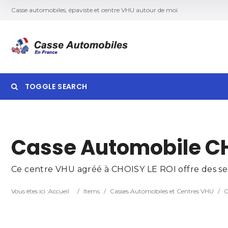
Casse automobiles, épaviste et centre VHU autour de moi
TOGGLE SEARCH
Searc
Casse Automobile CH
Ce centre VHU agréé à CHOISY LE ROI offre des serv
Vous êtes ici :
Accueil
/
Items
/
Casses Automobiles et Centres VHU
/
C