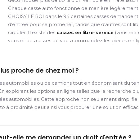
décomposer plus de 80 % d’un véhicule en matériaux réu
Chaque casse auto fonctionne de manière légèrement d
CHOISY LE ROI dans le 94 certaines casses demandent 
d’entrée pour se promener, tandis que d’autres sont lib
circuler. Il existe des
casses en libre-service
(vous retir
vous et des casses où vous commandez les pièces en li
plus proche de chez moi ?
s automobiles ou de camions tout en économisant du temps
 explorant les options en ligne telles que la recherche d'
hées automobiles. Cette approche non seulement simplifie l
to à proximité peut ainsi vous procurer une solution effic
eut-elle me demander un droit d'entrée ?