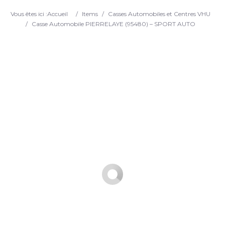
Search
Vous êtes ici :
Accueil
/
Items
/
Casses Automobiles et Centres VHU
/
Casse Automobile PIERRELAYE (95480) – SPORT AUTO