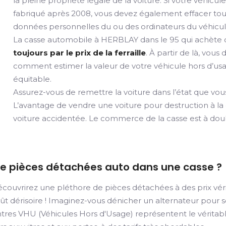
la pleine propriété légale de la voiture. Si votre véhicul
fabriqué après 2008, vous devez également effacer tou
données personnelles du ou des ordinateurs du véhicul
La casse automobile à HERBLAY dans le 95 qui achète d
toujours par le prix de la ferraille
. À partir de là, vous
comment estimer la valeur de votre véhicule hors d’usag
équitable.
Assurez-vous de remettre la voiture dans l’état que vous
L’avantage de vendre une voiture pour destruction à la
voiture accidentée. Le commerce de la casse est à doubl
de pièces détachées auto dans une casse ?
couvrirez une pléthore de pièces détachées à des prix vérit
coût dérisoire ! Imaginez-vous dénicher un alternateur pour
ntres VHU (Véhicules Hors d'Usage) représentent le véritab