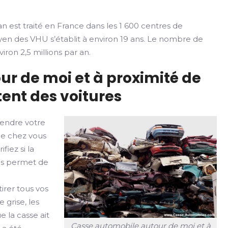
n est traité en France dans les 1 600 centres de
yen des VHU s’établit à environ 19 ans. Le nombre de
iron 2,5 millions par an.
ur de moi et à proximité de
ent des voitures
vendre votre
de chez vous
fiez si la
ges permet de
irer tous vos
 grise, les
e la casse ait
Casse automobile autour de moi et à