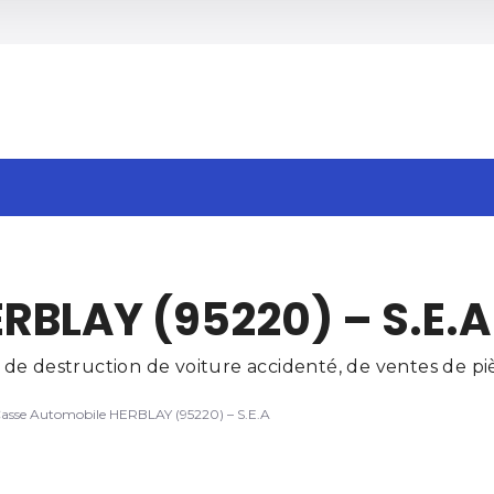
h
RBLAY (95220) – S.E.A
e destruction de voiture accidenté, de ventes de piè
asse Automobile HERBLAY (95220) – S.E.A