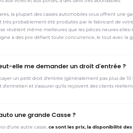
s aux vitres et aux portes, à des tarifs très abordables.
s, la plupart des casses automobiles vous offrent une gar
t très probablement été produites par le fabricant de votre v
ange se révèlent même meilleures que les pièces neuves el
gine à des prix défiant toute concurrence, le tout avec la g
eut-elle me demander un droit d'entrée ?
er un petit droit d'entrée (généralement pas plus de 10 €)
et d'entretien et s'assurer qu'ils reçoivent des clients réelle
 auto une grande Casse ?
oi d'une autre casse,
ce sont les prix, la disponibilité d