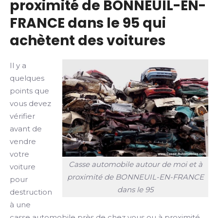
proximité de BONNEUIL-EN-
FRANCE dans le 95 qui
achètent des voitures
Il y a
quelques
points que
vous devez
vérifier
avant de
vendre
votre
Casse automobile autour de moi et à
voiture
proximité de BONNEUIL-EN-FRANCE
pour
dans le 95
destruction
à une
casse automobile près de chez vous ou à proximité