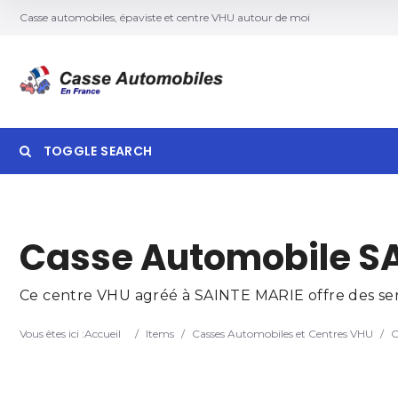
Casse automobiles, épaviste et centre VHU autour de moi
TOGGLE SEARCH
Searc
Casse Automobile SA
Ce centre VHU agréé à SAINTE MARIE offre des servi
Vous êtes ici :
Accueil
/
Items
/
Casses Automobiles et Centres VHU
/
C