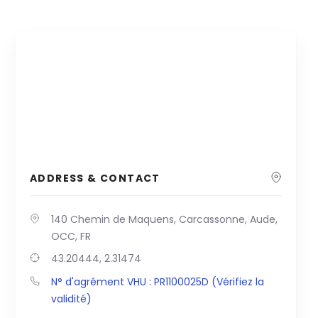
ADDRESS & CONTACT
140 Chemin de Maquens, Carcassonne, Aude,
OCC, FR
43.20444, 2.31474
N° d'agrément VHU : PR1100025D (Vérifiez la
validité)