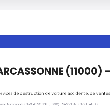
h
ARCASSONNE (11000) –
ces de destruction de voiture accidenté, de ventes d
asse Automobile CARCASSONNE (11000) – SAS VIDAL CASSE AUTO