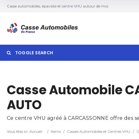
Casse automobiles, épaviste et centre VHU autour de moi
TOGGLE SEARCH
Searc
Casse Automobile C
AUTO
Ce centre VHU agréé à CARCASSONNE offre des servi
Vous êtes ici :
Accueil
/
Items
/
Casses Automobiles et Centres VHU
/
C