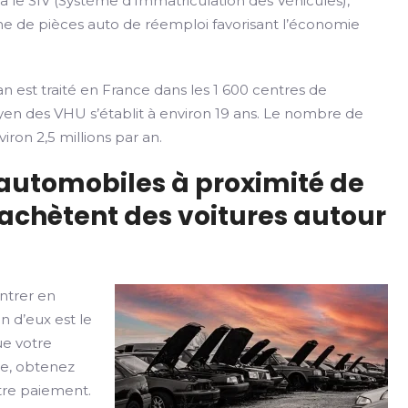
ia le SIV (Système d’Immatriculation des Véhicules),
rme de pièces auto de réemploi favorisant l’économie
n est traité en France dans les 1 600 centres de
yen des VHU s’établit à environ 19 ans. Le nombre de
iron 2,5 millions par an.
 automobiles à proximité de
achètent des voitures autour
ntrer en
n d’eux est le
ue votre
le, obtenez
otre paiement.