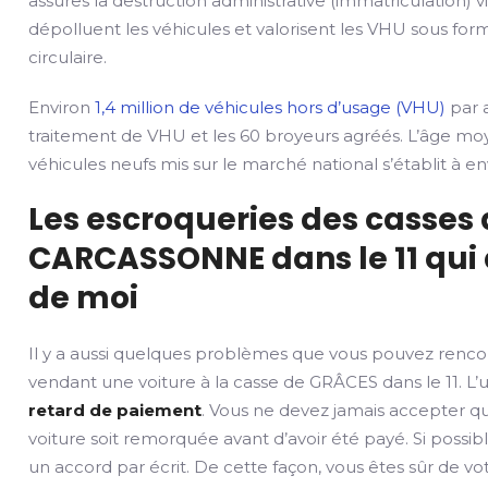
assures la destruction administrative (immatriculation) v
dépolluent les véhicules et valorisent les VHU sous fo
circulaire.
Environ
1,4 million de véhicules hors d’usage (VHU)
par a
traitement de VHU et les 60 broyeurs agréés. L’âge mo
véhicules neufs mis sur le marché national s’établit à env
Les escroqueries des casses
CARCASSONNE dans le 11 qui 
de moi
Il y a aussi quelques problèmes que vous pouvez renco
vendant une voiture à la casse de GRÂCES dans le 11. L’u
retard de paiement
. Vous ne devez jamais accepter q
voiture soit remorquée avant d’avoir été payé. Si possib
un accord par écrit. De cette façon, vous êtes sûr de v