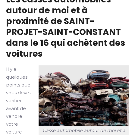
autour de moi et à
proximité de SAINT-
PROJET-SAINT-CONSTANT
dans le 16 qui achètent des
voitures
Il y a
quelques
points que
vous devez
vérifier
avant de
vendre
votre
Casse automobile autour de moi et à
voiture