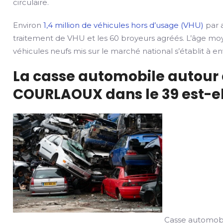
circulaire.
Environ
1,4 million de véhicules hors d’usage (VHU)
par a
traitement de VHU et les 60 broyeurs agréés. L’âge mo
véhicules neufs mis sur le marché national s’établit à env
La casse automobile autour 
COURLAOUX dans le 39 est-ell
Casse automobi