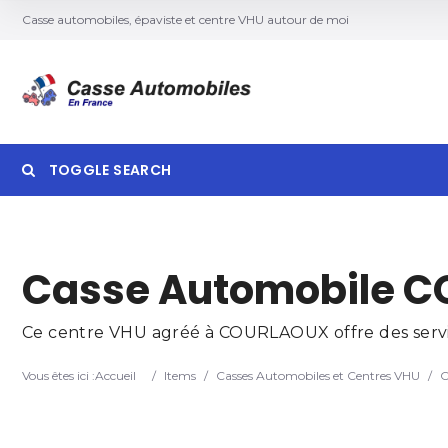
Casse automobiles, épaviste et centre VHU autour de moi
TOGGLE SEARCH
Searc
Casse Automobile C
Ce centre VHU agréé à COURLAOUX offre des service
Vous êtes ici :
Accueil
/
Items
/
Casses Automobiles et Centres VHU
/
C