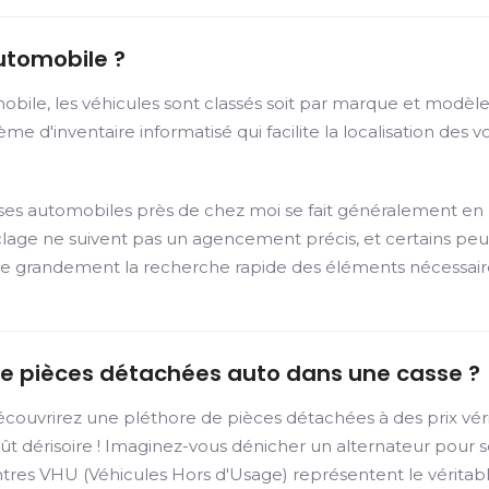
utomobile ?
ile, les véhicules sont classés soit par marque et modèle, 
 d'inventaire informatisé qui facilite la localisation des voi
asses automobiles près de chez moi se fait généralement en
yclage ne suivent pas un agencement précis, et certains pe
acilite grandement la recherche rapide des éléments nécessair
de pièces détachées auto dans une casse ?
couvrirez une pléthore de pièces détachées à des prix vérit
coût dérisoire ! Imaginez-vous dénicher un alternateur pour
ntres VHU (Véhicules Hors d'Usage) représentent le véritab