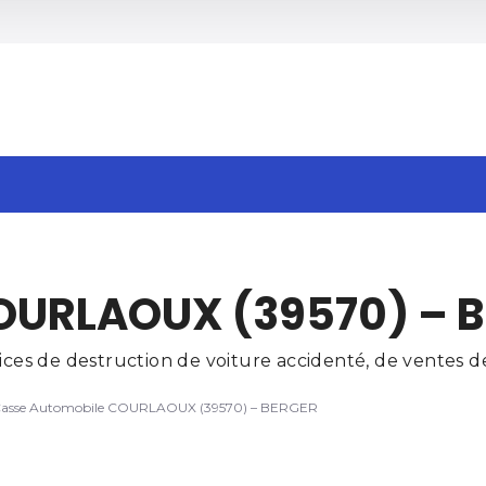
h
OURLAOUX (39570) – 
s de destruction de voiture accidenté, de ventes de 
asse Automobile COURLAOUX (39570) – BERGER