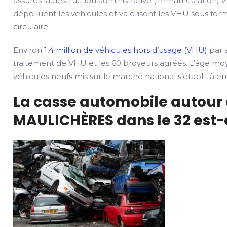
assures la destruction administrative (immatriculation) v
dépolluent les véhicules et valorisent les VHU sous fo
circulaire.
Environ
1,4 million de véhicules hors d’usage (VHU)
par a
traitement de VHU et les 60 broyeurs agréés. L’âge mo
véhicules neufs mis sur le marché national s’établit à env
La casse automobile autour 
MAULICHÈRES dans le 32 est-e