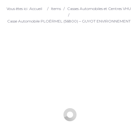
Search
Vous êtes ici :
Accueil
/
Items
/
Casses Automobiles et Centres VHU
/
Casse Automobile PLOËRMEL (56800) – GUYOT ENVIRONNEMENT