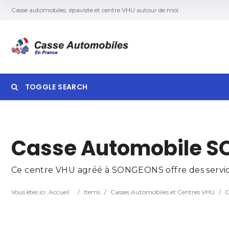
Casse automobiles, épaviste et centre VHU autour de moi
TOGGLE SEARCH
Searc
Casse Automobile S
Ce centre VHU agréé à SONGEONS offre des services
Vous êtes ici :
Accueil
/
Items
/
Casses Automobiles et Centres VHU
/
C