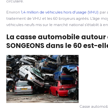
circulaire.
Environ
1,4 million de véhicules hors d’usage (VHU)
par a
traitement de VHU et les 60 broyeurs agréés. L’âge mo
véhicules neufs mis sur le marché national s’établit à env
La casse automobile autour 
SONGEONS dans le 60 est-elle
Casse automobi