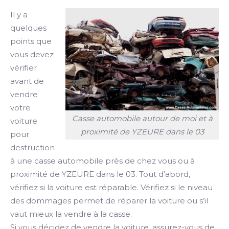
Il y a
quelques
points que
vous devez
vérifier
avant de
vendre
votre
Casse automobile autour de moi et à
voiture
proximité de YZEURE dans le 03
pour
destruction
à une casse automobile près de chez vous ou à
proximité de YZEURE dans le 03. Tout d’abord,
vérifiez si la voiture est réparable. Vérifiez si le niveau
des dommages permet de réparer la voiture ou s’il
vaut mieux la vendre à la casse.
Si vous décidez de vendre la voiture, assurez-vous de