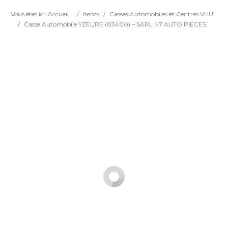
Search
Vous êtes ici :
Accueil
/
Items
/
Casses Automobiles et Centres VHU
/
Casse Automobile YZEURE (03400) – SARL N7 AUTO PIECES