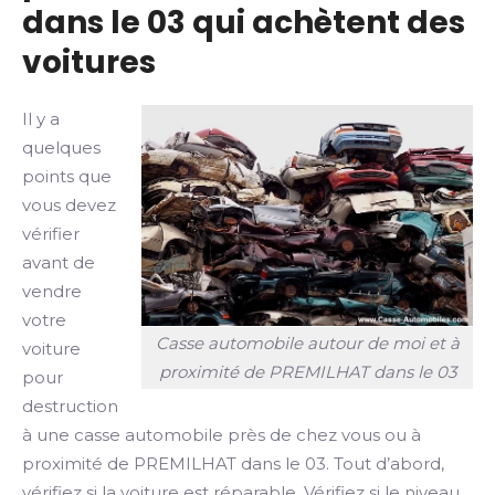
dans le 03 qui achètent des
voitures
Il y a
quelques
points que
vous devez
vérifier
avant de
vendre
votre
Casse automobile autour de moi et à
voiture
proximité de PREMILHAT dans le 03
pour
destruction
à une casse automobile près de chez vous ou à
proximité de PREMILHAT dans le 03. Tout d’abord,
vérifiez si la voiture est réparable. Vérifiez si le niveau