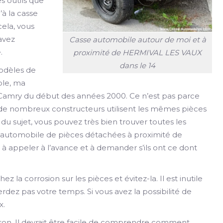
s outils que
’à la casse
ela, vous
 avez
Casse automobile autour de moi et à
.
proximité de HERMIVAL LES VAUX
dans le 14
modèles de
ple, ma
s Camry du début des années 2000. Ce n’est pas parce
e de nombreux constructeurs utilisent les mêmes pièces
du sujet, vous pouvez très bien trouver toutes les
 automobile de pièces détachées à proximité de
appeler à l’avance et à demander s’ils ont ce dont
ez la corrosion sur les pièces et évitez-la. Il est inutile
rdez pas votre temps. Si vous avez la possibilité de
x.
ison. Il devrait être facile de comprendre comment