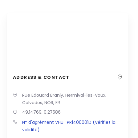
ADDRESS & CONTACT
Rue Édouard Branly, Hermival-les-Vaux,
Calvados, NOR, FR
49.14769, 0.27586
N° d'agrément VHU : PR1400001D (Vérifiez la
validité)