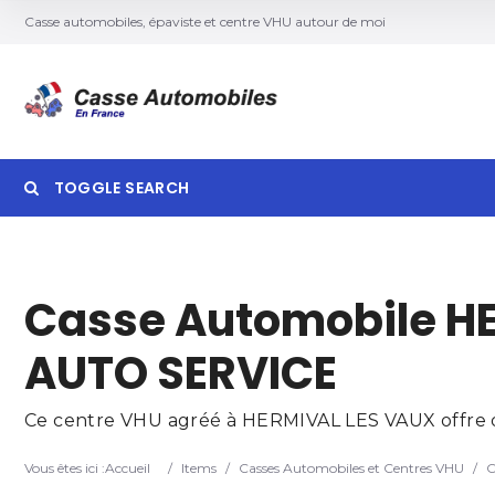
Casse automobiles, épaviste et centre VHU autour de moi
TOGGLE SEARCH
Searc
Casse Automobile H
AUTO SERVICE
Ce centre VHU agréé à HERMIVAL LES VAUX offre des
Vous êtes ici :
Accueil
/
Items
/
Casses Automobiles et Centres VHU
/
C