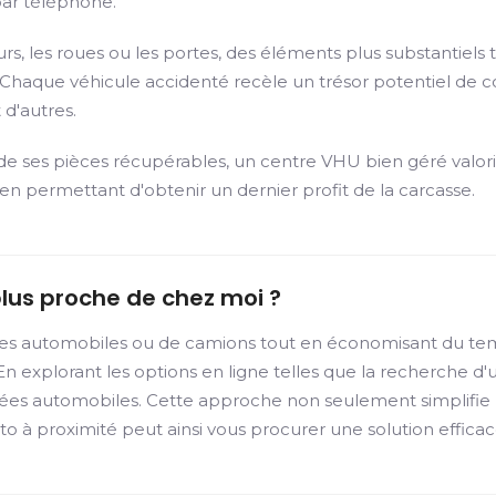
 par téléphone.
rs, les roues ou les portes, des éléments plus substantiels
 Chaque véhicule accidenté recèle un trésor potentiel de co
 d'autres.
de ses pièces récupérables, un centre VHU bien géré valori
 en permettant d'obtenir un dernier profit de la carcasse.
plus proche de chez moi ?
s automobiles ou de camions tout en économisant du temps
 explorant les options en ligne telles que la recherche d'
hées automobiles. Cette approche non seulement simplifie l
to à proximité peut ainsi vous procurer une solution effic