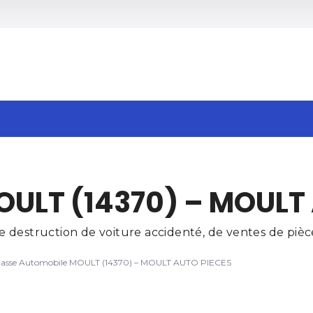
h
OULT (14370) – MOULT
destruction de voiture accidenté, de ventes de pièce
asse Automobile MOULT (14370) – MOULT AUTO PIECES