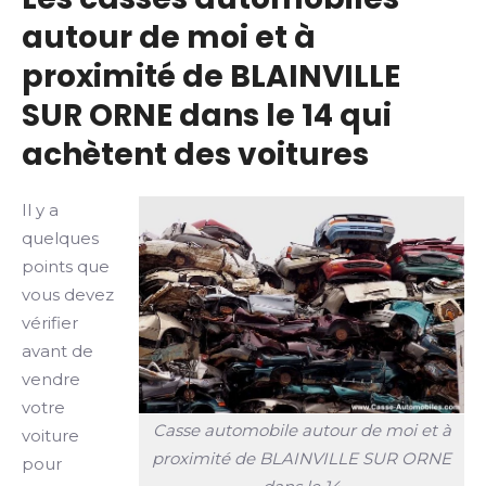
autour de moi et à
proximité de BLAINVILLE
SUR ORNE dans le 14 qui
achètent des voitures
Il y a
quelques
points que
vous devez
vérifier
avant de
vendre
votre
Casse automobile autour de moi et à
voiture
proximité de BLAINVILLE SUR ORNE
pour