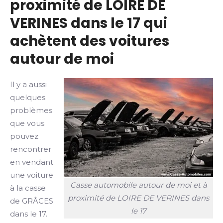
proximité de LOIRE DE
VERINES dans le 17 qui
achètent des voitures
autour de moi
Il y a aussi
quelques
problèmes
que vous
pouvez
rencontrer
en vendant
une voiture
Casse automobile autour de moi et à
à la casse
proximité de LOIRE DE VERINES dans
de GRÂCES
le 17
dans le 17.