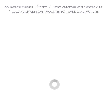
Search
Vous êtes ici :
Accueil
/
Items
/
Casses Automobiles et Centres VHU
/
Casse Automobile CANTAOUS (65150) – SARL LAND’AUTO 65