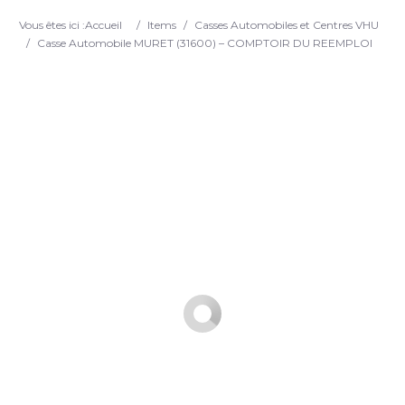
Search
Vous êtes ici :
Accueil
/
Items
/
Casses Automobiles et Centres VHU
/
Casse Automobile MURET (31600) – COMPTOIR DU REEMPLOI