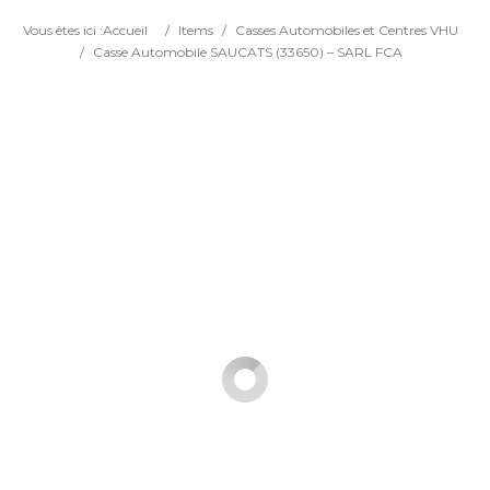
Search
Vous êtes ici :
Accueil
/
Items
/
Casses Automobiles et Centres VHU
/
Casse Automobile SAUCATS (33650) – SARL FCA