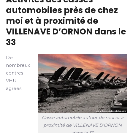
automobiles près de chez
moi et à proximité de
VILLENAVE D’ORNON dans le
33
De
nombreux
centres
VHU
agréés
Casse automobile autour de moi et à
proximité de VILLENAVE D’ORNON
dans le 33