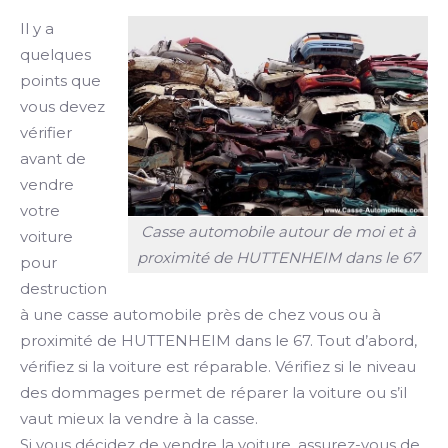
Il y a
quelques
points que
vous devez
vérifier
avant de
vendre
votre
Casse automobile autour de moi et à
voiture
proximité de HUTTENHEIM dans le 67
pour
destruction
à une casse automobile près de chez vous ou à
proximité de HUTTENHEIM dans le 67. Tout d’abord,
vérifiez si la voiture est réparable. Vérifiez si le niveau
des dommages permet de réparer la voiture ou s’il
vaut mieux la vendre à la casse.
Si vous décidez de vendre la voiture, assurez-vous de