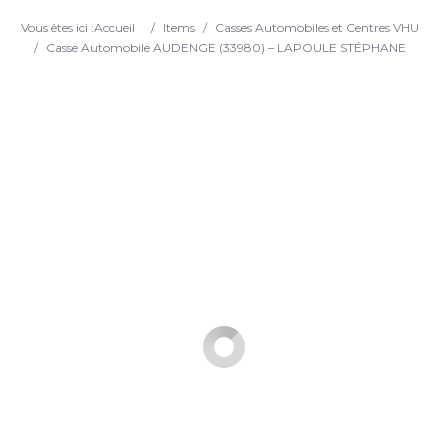
Search
Vous êtes ici :
Accueil
/
Items
/
Casses Automobiles et Centres VHU
/
Casse Automobile AUDENGE (33980) – LAPOULE STÉPHANE