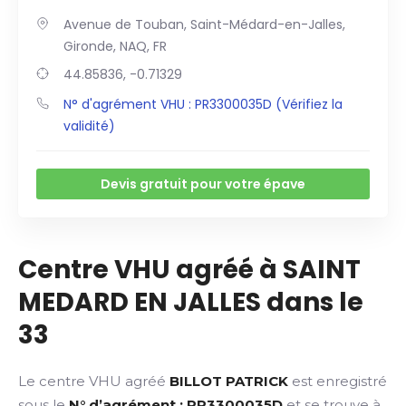
Avenue de Touban, Saint-Médard-en-Jalles,
Gironde, NAQ, FR
44.85836, -0.71329
N° d'agrément VHU : PR3300035D (Vérifiez la
validité)
Devis gratuit pour votre épave
Centre VHU agréé à SAINT
MEDARD EN JALLES dans le
33
Le centre VHU agréé
BILLOT PATRICK
est enregistré
sous le
N° d’agrément : PR3300035D
et se trouve à