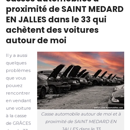
proximité de SAINT MEDARD
EN JALLES dans le 33 qui
achètent des voitures
autour de moi
Il y a aussi
quelques
problèmes
que vous
pouvez
rencontrer
en vendant
une voiture
Casse automobile autour de moi et à
à la casse
proximité de SAINT MEDARD EN
de GRÂCES
JALLES dans le 33