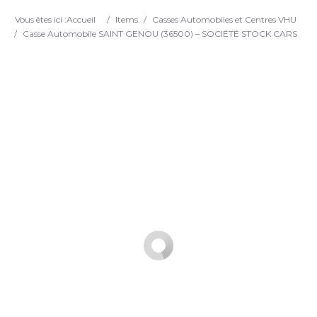
Search
Vous êtes ici :
Accueil
/
Items
/
Casses Automobiles et Centres VHU
/
Casse Automobile SAINT GENOU (36500) – SOCIÉTÉ STOCK CARS